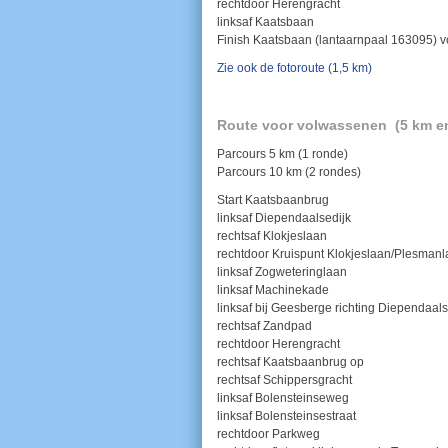
rechtdoor Herengracht
linksaf Kaatsbaan
Finish Kaatsbaan (lantaarnpaal 163095) 
Zie ook de fotoroute (1,5 km)
Route voor volwassenen (5 km e
Parcours 5 km (1 ronde)
Parcours 10 km (2 rondes)
Start Kaatsbaanbrug
linksaf Diependaalsedijk
rechtsaf Klokjeslaan
rechtdoor Kruispunt Klokjeslaan/Plesman
linksaf Zogweteringlaan
linksaf Machinekade
linksaf bij Geesberge richting Diependaals
rechtsaf Zandpad
rechtdoor Herengracht
rechtsaf Kaatsbaanbrug op
rechtsaf Schippersgracht
linksaf Bolensteinseweg
linksaf Bolensteinsestraat
rechtdoor Parkweg