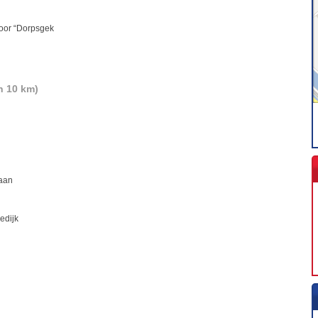
voor “Dorpsgek
n 10 km)
laan
edijk